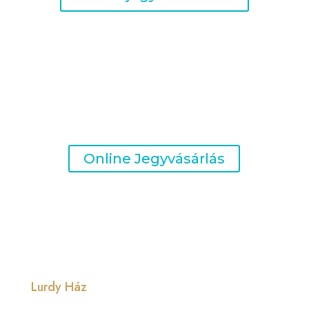
Vegye meg belépőjét online!
Online Jegyvásárlás
Lurdy Ház