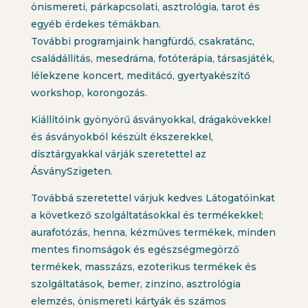
önismereti, párkapcsolati, asztrológia, tarot és
egyéb érdekes témákban.
További programjaink hangfürdő, csakratánc,
családállítás, mesedráma, fotóterápia, társasjáték,
lélekzene koncert, meditácó, gyertyakészítő
workshop, korongozás.
Kiállítóink gyönyörű ásványokkal, drágakövekkel
és ásványokból készült ékszerekkel,
dísztárgyakkal várják szeretettel az
ÁsványSzigeten.
Továbbá szeretettel várjuk kedves Látogatóinkat
a következő szolgáltatásokkal és termékekkel;
aurafotózás, henna, kézműves termékek, minden
mentes finomságok és egészségmegörző
termékek, masszázs, ezoterikus termékek és
szolgáltatások, bemer, zinzino, asztrológia
elemzés, önismereti kártyák és számos